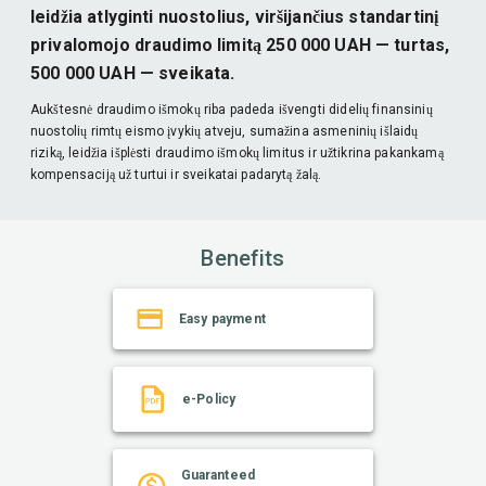
leidžia atlyginti nuostolius, viršijančius standartinį
privalomojo draudimo limitą 250 000 UAH — turtas,
500 000 UAH — sveikata.
Aukštesnė draudimo išmokų riba padeda išvengti didelių finansinių
nuostolių rimtų eismo įvykių atveju, sumažina asmeninių išlaidų
riziką, leidžia išplėsti draudimo išmokų limitus ir užtikrina pakankamą
kompensaciją už turtui ir sveikatai padarytą žalą.
Benefits
Easy payment
e-Policy
Guaranteed