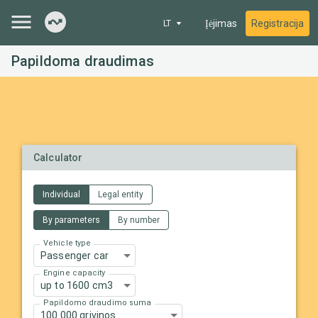
Įėjimas
Registracija
LT
Papildoma draudimas
Calculator
Individual
Legal entity
By parameters
By number
Vehicle type
Passenger car
Engine capacity
up to 1600 cm3
Papildomo draudimo suma
100 000 grivinos