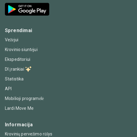
Sprendimai
Vežėjui
Krovinio siuntėjui
Ekspeditoriui
DI įrankiai
Statistika
API
Mobilioji programėlė
Lardi Move Me
Informacija
Krovinių pervežimo rūšys