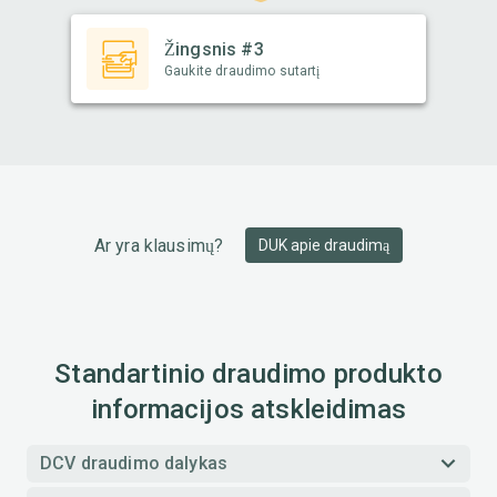
Žingsnis #3
Gaukite draudimo sutartį
Ar yra klausimų?
DUK apie draudimą
Standartinio draudimo produkto
informacijos atskleidimas
DCV draudimo dalykas