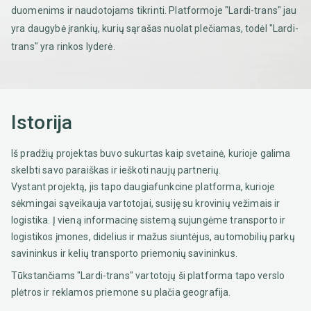
duomenims ir naudotojams tikrinti. Platformoje "Lardi-trans" jau
yra daugybė įrankių, kurių sąrašas nuolat plečiamas, todėl "Lardi-
trans" yra rinkos lyderė.
Istorija
Iš pradžių projektas buvo sukurtas kaip svetainė, kurioje galima
skelbti savo paraiškas ir ieškoti naujų partnerių.
Vystant projektą, jis tapo daugiafunkcine platforma, kurioje
sėkmingai sąveikauja vartotojai, susiję su krovinių vežimais ir
logistika. Į vieną informacinę sistemą sujungėme transporto ir
logistikos įmones, didelius ir mažus siuntėjus, automobilių parkų
savininkus ir kelių transporto priemonių savininkus.
Tūkstančiams "Lardi-trans" vartotojų ši platforma tapo verslo
plėtros ir reklamos priemone su plačia geografija.