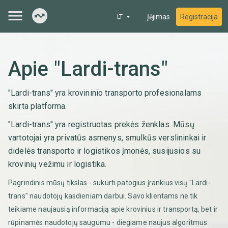
Įėjimas
Registracija
LT
Apie "Lardi-trans"
"Lardi-trans" yra krovininio transporto profesionalams
skirta platforma.
"Lardi-trans" yra registruotas prekės ženklas. Mūsų
vartotojai yra privatūs asmenys, smulkūs verslininkai ir
didelės transporto ir logistikos įmonės, susijusios su
krovinių vežimu ir logistika.
Pagrindinis mūsų tikslas - sukurti patogius įrankius visų "Lardi-
trans" naudotojų kasdieniam darbui. Savo klientams ne tik
teikiame naujausią informaciją apie krovinius ir transportą, bet ir
rūpinamės naudotojų saugumu - diegiame naujus algoritmus