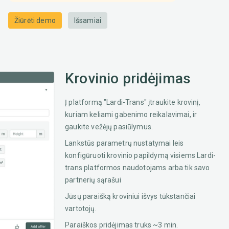
Žiūrėti demo
Išsamiai
Krovinio pridėjimas
Į platformą "Lardi-Trans" įtraukite krovinį,
kuriam keliami gabenimo reikalavimai, ir
gaukite vežėjų pasiūlymus.
Lankstūs parametrų nustatymai leis
konfigūruoti krovinio papildymą visiems Lardi-
trans platformos naudotojams arba tik savo
partnerių sąrašui
Jūsų paraišką kroviniui išvys tūkstančiai
vartotojų.
Paraiškos pridėjimas truks ~3 min.