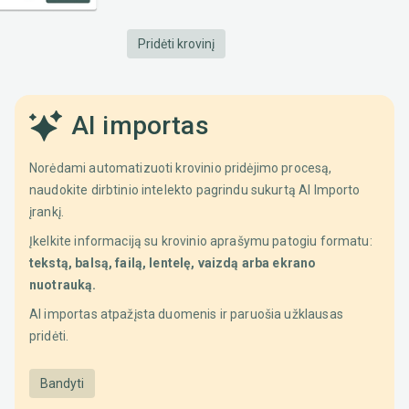
Pridėti krovinį
AI importas
Norėdami automatizuoti krovinio pridėjimo procesą,
naudokite dirbtinio intelekto pagrindu sukurtą AI Importo
įrankį.
Įkelkite informaciją su krovinio aprašymu patogiu formatu:
tekstą, balsą, failą, lentelę, vaizdą arba ekrano
nuotrauką.
AI importas atpažįsta duomenis ir paruošia užklausas
pridėti.
Bandyti