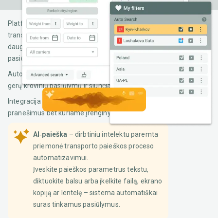
Platformoje "Lardi-Trans" yra universalus
transporto priemonių paieškos įrankis, turintis
daugybę parametrų, leidžiančių parinkti geriausius
pasiūlymus būtent Jums.
Automatinės paieškos funkcija padeda nepraleisti
gerų krovinių pasiūlymų ir siunčia pranešimus.
Integracija su Telegram leis greitai gauti
pranešimus bet kuriame įrenginyje.
AI‑paieška
– dirbtiniu intelektu paremta
priemonė transporto paieškos proceso
automatizavimui.
Įveskite paieškos parametrus tekstu,
diktuokite balsu arba įkelkite failą, ekrano
kopiją ar lentelę – sistema automatiškai
suras tinkamus pasiūlymus.