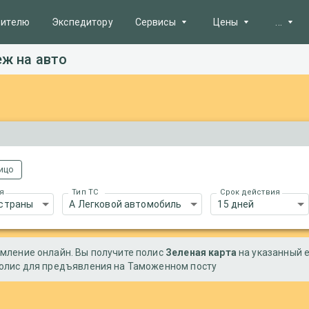
вителю
Экспедитору
Сервисы
Цены
...
еж на авто
Полезно
Поиск заявок
Пакеты услуг
Карта п
Автопарк
Реклама на сайте
Цены на
AI Инструменты
Способы оплаты
Новост
Зона надежности
лицо
Очереди
Тендеры
я
Тип ТС
Срок действия
 страны
A Легковой автомобиль
15 дней
Справк
Электронный
документооборот
мление онлайн. Вы получите полис
Зеленая карта
на указанный e
олис для предъявления на Таможенном посту
API
Расчет стоимости