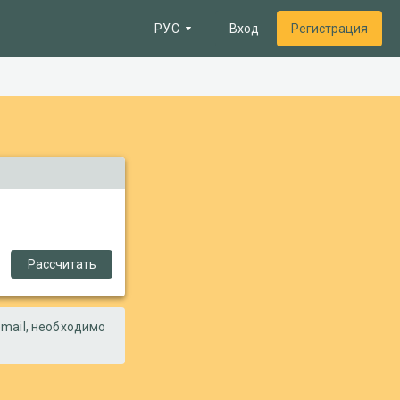
РУС
Вход
Регистрация
е
очтовых зон
 топливо
и
 на границах
Рассчитать
а
mail, необходимо