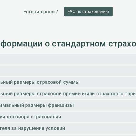
Есть вопросы?
FAQ по страхованию
формации о стандартном страх
ьный размеры страховой суммы
ный размеры страховой премии и/или страхового тар
симальный размеры франшизы
вия договора страхования
теля за нарушение условий