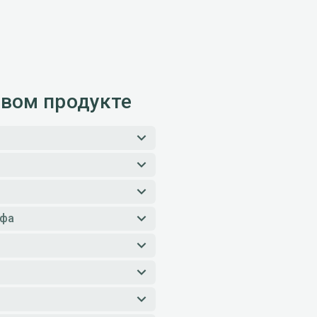
овом продукте
ифа