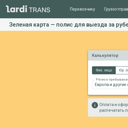
Перевозчику
Грузоотпра
Зеленая карта — полис для выезда за руб
Калькулятор
Физ. лицо
Юр. 
Регион пребывани
Европа и другие
Оплата и офор
распечатать п