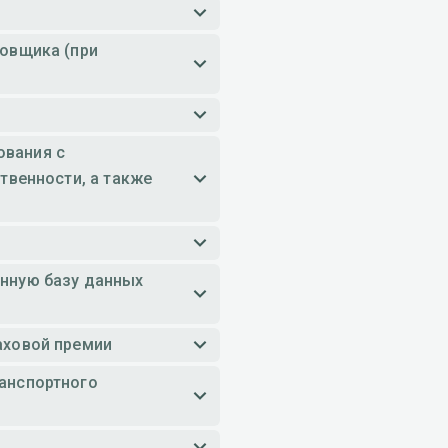
ховщика (при
ования с
твенности, а также
анную базу данных
аховой премии
ранспортного