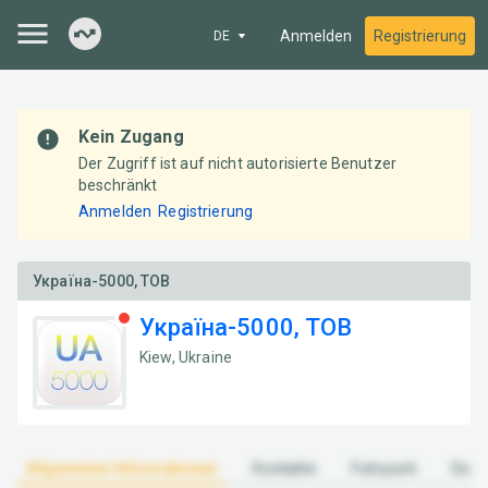
Anmelden
Registrierung
DE
Kein Zugang
Der Zugriff ist auf nicht autorisierte Benutzer
beschränkt
Anmelden
Registrierung
Україна-5000, ТОВ
Україна-5000, ТОВ
Kiew, Ukraine
Allgemeine Informationen
Kontakte
Fuhrpark
Doku