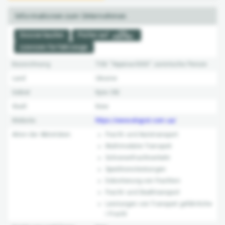
Informationen zum Unternehmen
Dossier kaufen
Prüfen auf
Lizenzen für Fahrzeuge
Bezeichnung
ТОВ "Україна-5000"
Juristische Person
Land
Ukraine
Gebiet
Kyiw Obl.
Stadt
Kiew
Website:
https://www.elogist.com.ua/
Arten der Aktivitäten:
Fracht- und Autotransport
Multimodaler Transport
Schienenfrachtverkehr
Speditionsleistungen
Eskortierung von Frachten
Fracht- und Stadttransport
Leistungen von Transport gefährliche
r Fracht