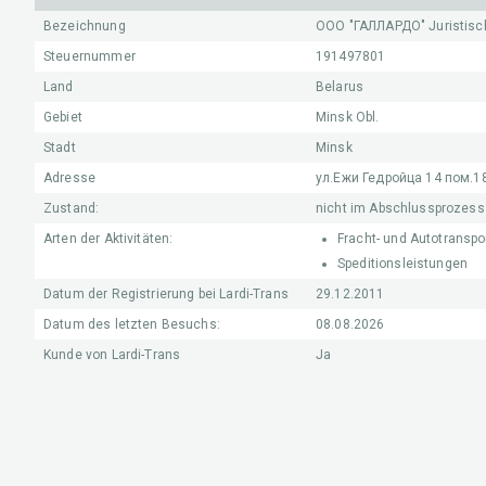
Bezeichnung
ООО "ГАЛЛАРДО"
Juristis
Steuernummer
191497801
Land
Belarus
Gebiet
Minsk Obl.
Stadt
Minsk
Adresse
ул.Ежи Гедройца 14 пом.1
Zustand:
nicht im Abschlussprozess
Arten der Aktivitäten:
Fracht- und Autotranspo
Speditionsleistungen
Datum der Registrierung bei Lardi-Trans
29.12.2011
Datum des letzten Besuchs:
08.08.2026
Kunde von Lardi-Trans
Ja