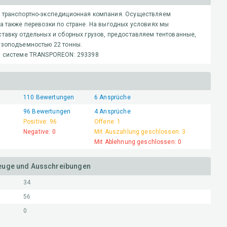
 транспортно-экспедиционная компания. Осуществляем
а также перевозки по стране. На выгодных условиях мы
тавку отдельных и сборных грузов, предоставляем тентованные,
узоподъемностью 22 тонны.
в системе TRANSPOREON: 293398
110
Bewertungen
6
Ansprüche
96
Bewertungen
4
Ansprüche
Positive:
96
Offene:
1
Negative:
0
Mit Auszahlung geschlossen:
3
Mit Ablehnung geschlossen:
0
zeuge und Ausschreibungen
34
56
0