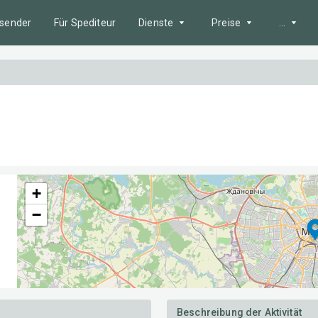
bsender
Für Spediteur
Dienste
Preise
...
Nützliche
Suche nach Angeboten
Leistungspakete
Karte de
Fuhrpark
Werbung auf der Website
Kraftstof
KI-Tools
Zahlungsmethode
Nachrich
Zuverlässigkeitsindex
Wartesch
+
Grenzen
Ausschreibungen
−
Anweisu
Elektronische
Dokumentenverwaltung
API
Routenkostenberechnung
Beschreibung der Aktivität