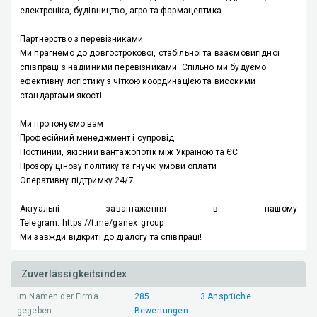
електроніка, будівництво, агро та фармацевтика.
Партнерство з перевізниками
Ми прагнемо до
довгострокової, стабільної та взаємовигідної
співпраці
з надійними перевізниками. Спільно ми будуємо
ефективну логістику з чіткою координацією та високими
стандартами якості.
Ми пропонуємо вам:
Професійний менеджмент і супровід
Постійний, якісний вантажопотік між Україною та ЄС
Прозору цінову політику та гнучкі умови оплати
Оперативну підтримку
24/7
Актуальні завантаження в нашому
Telegram:
https://t.me/ganex_group
Ми завжди відкриті до діалогу та співпраці!
Zuverlässigkeitsindex
Im Namen der Firma
285
3
Ansprüche
gegeben:
Bewertungen