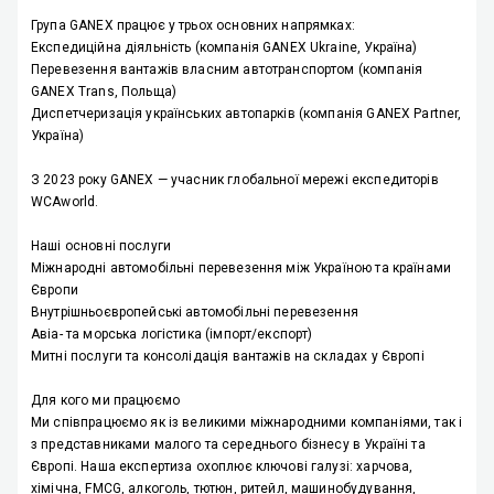
Група GANEX працює у трьох основних напрямках:
Експедиційна діяльність
(компанія GANEX Ukraine, Україна)
Перевезення вантажів власним автотранспортом
(компанія
GANEX Trans, Польща)
Диспетчеризація українських автопарків
(компанія GANEX Partner,
Україна)
З 2023 року
GANEX — учасник глобальної мережі експедиторів
WCAworld.
Наші основні послуги
Міжнародні автомобільні перевезення
між Україною та країнами
Європи
Внутрішньоєвропейські
автомобільні перевезення
Авіа- та морська логістика
(імпорт/експорт)
Митні послуги та консолідація вантажів
на складах у Європі
Для кого ми працюємо
Ми співпрацюємо як із великими
міжнародними
компаніями
, так і
з представниками
малого та середнього бізнесу
в Україні та
Європі. Наша експертиза охоплює ключові галузі:
харчова,
хімічна, FMCG, алкоголь, тютюн, ритейл, машинобудування,