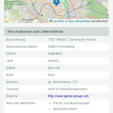
Leaflet
|
©
OpenStreetMap
contributors
Informationen zum Unternehmen
Bezeichnung
ТОВ "ГАНЕКС"
Juristische Person
Warenzeichen/Marke:
GANEX Forwarding
ESRUO
36884839
Land
Ukraine
Gebiet
Kyiw Obl.
Stadt
Kiew
Adresse
ул. Антоновича, 172
Zustand:
nicht im Abschlussprozess
Website:
http://www.ganex-group.com
Arten der Aktivitäten:
Fracht- und Autotransport
Seefrachtverkehr